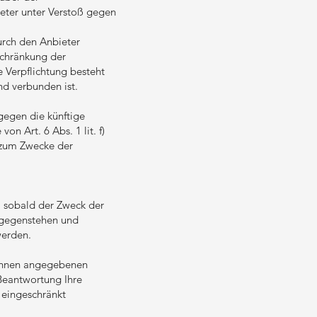
ieter unter Verstoß gegen
urch den Anbieter
schränkung der
e Verpflichtung besteht
d verbunden ist.
gegen die künftige
n Art. 6 Abs. 1 lit. f)
 zum Zwecke der
t, sobald der Zweck der
ntgegenstehen und
werden.
n Ihnen angegebenen
 Beantwortung Ihre
s eingeschränkt