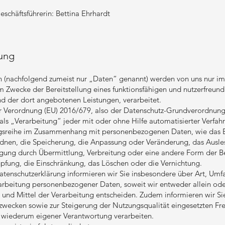
eschäftsführerin:
Bettina Ehrhardt
ung
(nachfolgend zumeist nur „Daten“ genannt) werden von uns nur i
m Zwecke der Bereitstellung eines funktionsfähigen und nutzerfreundli
und der dort angebotenen Leistungen, verarbeitet.
er Verordnung (EU) 2016/679, also der Datenschutz-Grundverordnung
ls „Verarbeitung“ jeder mit oder ohne Hilfe automatisierter Verfah
gsreihe im Zusammenhang mit personenbezogenen Daten, wie das E
dnen, die Speicherung, die Anpassung oder Veränderung, das Ausle
ung durch Übermittlung, Verbreitung oder eine andere Form der Be
pfung, die Einschränkung, das Löschen oder die Vernichtung.
tenschutzerklärung informieren wir Sie insbesondere über Art, Um
arbeitung personenbezogener Daten, soweit wir entweder allein o
und Mittel der Verarbeitung entscheiden. Zudem informieren wir Si
zwecken sowie zur Steigerung der Nutzungsqualität eingesetzten 
n wiederum eigener Verantwortung verarbeiten.