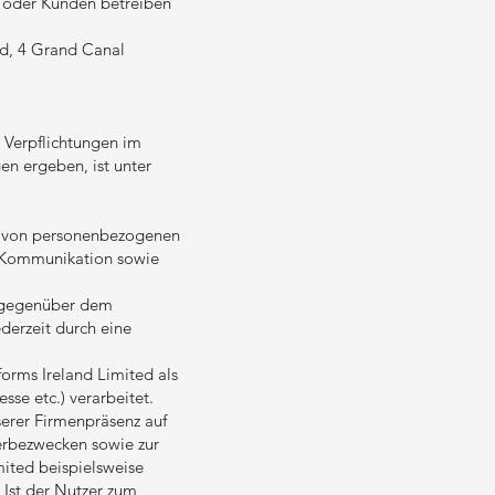
 oder Kunden betreiben
ed, 4 Grand Canal
 Verpflichtungen im
en ergeben, ist unter
g von personenbezogenen
er Kommunikation sowie
O gegenüber dem
derzeit durch eine
forms Ireland Limited als
sse etc.) verarbeitet.
serer Firmenpräsenz auf
erbezwecken sowie zur
mited beispielsweise
Ist der Nutzer zum