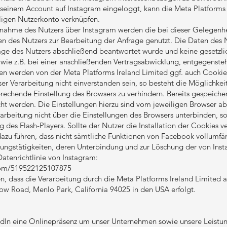
n seinem Account auf Instagram eingeloggt, kann die Meta Platforms
ligen Nutzerkonto verknüpfen.
ufnahme des Nutzers über Instagram werden die bei dieser Gelegen
 des Nutzers zur Bearbeitung der Anfrage genutzt. Die Daten des 
rage des Nutzers abschließend beantwortet wurde und keine gesetzli
wie z.B. bei einer anschließenden Vertragsabwicklung, entgegenste
en werden von der Meta Platforms Ireland Limited ggf. auch Cookies
ser Verarbeitung nicht einverstanden sein, so besteht die Möglichkeit,
rechende Einstellung des Browsers zu verhindern. Bereits gespeich
scht werden. Die Einstellungen hierzu sind vom jeweiligen Browser ab
erarbeitung nicht über die Einstellungen des Browsers unterbinden, s
 des Flash-Players. Sollte der Nutzer die Installation der Cookies v
dazu führen, dass nicht sämtliche Funktionen von Facebook vollumfän
ungstätigkeiten, deren Unterbindung und zur Löschung der von Inst
Datenrichtlinie von Instagram:
.com/519522125107875
sen, dass die Verarbeitung durch die Meta Platforms Ireland Limited 
llow Road, Menlo Park, California 94025 in den USA erfolgt.
edIn eine Onlinepräsenz um unser Unternehmen sowie unsere Leistu