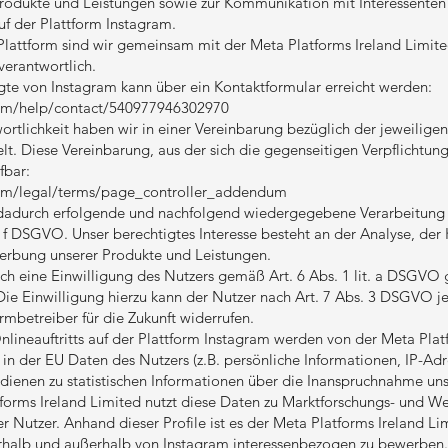
rodukte und Leistungen sowie zur Kommunikation mit Interessenten
uf der Plattform Instagram.
Plattform sind wir gemeinsam mit der Meta Platforms Ireland Limit
 verantwortlich.
te von Instagram kann über ein Kontaktformular erreicht werden:
om/help/contact/540977946302970
tlichkeit haben wir in einer Vereinbarung bezüglich der jeweiligen
. Diese Vereinbarung, aus der sich die gegenseitigen Verpflichtung
fbar:
om/legal/terms/page_controller_addendum
 dadurch erfolgende und nachfolgend wiedergegebene Verarbeitun
lit. f DSGVO. Unser berechtigtes Interesse besteht an der Analyse, d
rbung unserer Produkte und Leistungen.
ch eine Einwilligung des Nutzers gemäß Art. 6 Abs. 1 lit. a DSGV
 Die Einwilligung hierzu kann der Nutzer nach Art. 7 Abs. 3 DSGVO je
rmbetreiber für die Zukunft widerrufen.
nlineauftritts auf der Plattform Instagram werden von der Meta Plat
 in der EU Daten des Nutzers (z.B. persönliche Informationen, IP-Adre
dienen zu statistischen Informationen über die Inanspruchnahme un
forms Ireland Limited nutzt diese Daten zu Marktforschungs- und W
er Nutzer. Anhand dieser Profile ist es der Meta Platforms Ireland Li
rhalb und außerhalb von Instagram interessenbezogen zu bewerben. 