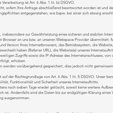
 Verarbeitung ist Art. 6 Abs. 1 lit. b) DSGVO.
ht, sofern Ihre Anfrage abschließend beantwortet worden ist und d
gspflichten entgegenstehen, wie bspw. bei einer sich etwaig ansch
 insbesondere zur Gewährleistung eines sicheren und stabilen Intern
et-Browser an uns bzw. an unseren Webspace-Provider übermittelt. Mi
und Version Ihres Internetbrowsers, das Betriebssystem, die Website,
gewechselt haben (Referrer URL), die Website(s) unseres Internetauftri
weiligen Zugriffs sowie die IP-Adresse des Internetanschlusses, vo
erfolgt, erhoben.
n werden vorübergehend gespeichert, dies jedoch nicht gemeinsam
 auf der Rechtsgrundlage von Art. 6 Abs. 1 lit. f) DSGVO. Unser bere
lität, Funktionalität und Sicherheit unseres Internetauftritts.
tens nach sieben Tage wieder gelöscht, soweit keine weitere Aufbe
h ist. Andernfalls sind die Daten bis zur endgültigen Klärung eines 
hung ausgenommen.