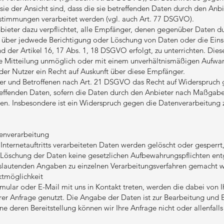
 sie der Ansicht sind, dass die sie betreffenden Daten durch den Anb
estimmungen verarbeitet werden (vgl. auch Art. 77 DSGVO).
nbieter dazu verpflichtet, alle Empfänger, denen gegenüber Daten d
, über jedwede Berichtigung oder Löschung von Daten oder die Ein
d der Artikel 16, 17 Abs. 1, 18 DSGVO erfolgt, zu unterrichten. Dies
se Mitteilung unmöglich oder mit einem unverhältnismäßigen Aufwan
er Nutzer ein Recht auf Auskunft über diese Empfänger.
zer und Betroffenen nach Art. 21 DSGVO das Recht auf Widerspruch 
effenden Daten, sofern die Daten durch den Anbieter nach Maßgabe vo
n. Insbesondere ist ein Widerspruch gegen die Datenverarbeitung
tenverarbeitung
 Internetauftritts verarbeiteten Daten werden gelöscht oder gesperr
r Löschung der Daten keine gesetzlichen Aufbewahrungspflichten e
slautenden Angaben zu einzelnen Verarbeitungsverfahren gemacht 
ktmöglichkeit
rmular oder E-Mail mit uns in Kontakt treten, werden die dabei vo
rer Anfrage genutzt. Die Angabe der Daten ist zur Bearbeitung und
ne deren Bereitstellung können wir Ihre Anfrage nicht oder allenfall