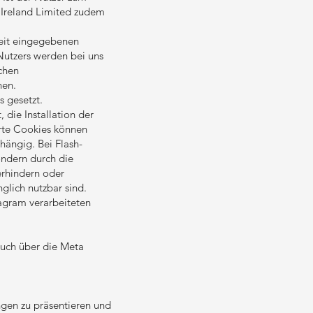
 Ireland Limited zudem
heit eingegebenen
Nutzers werden bei uns
chen
hen.
 gesetzt.
 die Installation der
erte Cookies können
hängig. Bei Flash-
ondern durch die
erhindern oder
glich nutzbar sind.
agram verarbeiteten
auch über die Meta
ngen zu präsentieren und