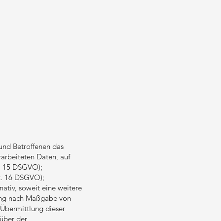
und Betroffenen das
rarbeiteten Daten, auf
t. 15 DSGVO);
rt. 16 DSGVO);
nativ, soweit eine weitere
tung nach Maßgabe von
 Übermittlung dieser
über der