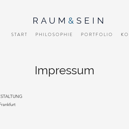
RAUM
&
SEIN
S T A R T
P H I L O S O P H I E
P O R T F O L I O
K O 
Impressum
ESTALTUNG
Frankfurt