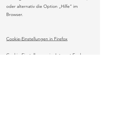
oder alternativ die Option „Hilfe“ im
Browser.
Cookie-Einstellungen in Firefox
Cookie-Einstellungen im Internet Explorer
Cookie-Einstellungen in Google Chrome
Cookie-Einstellungen in Safari (OS X)
Cookie-Einstellungen in Safari (iOS)
Cookie-Einstellungen in Android